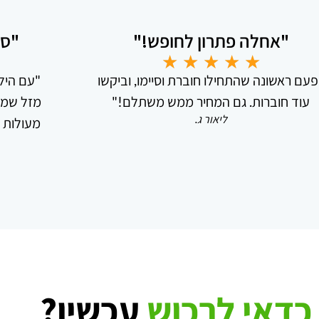
"אחלה פתרון לחופש!"
"סו
★
★
★
★
★
פעם ראשונה שהתחילו חוברת וסיימו, וביקשו
"עם הילד
עוד חוברות. גם המחיר ממש משתלם!"
מזל שמצ
ליאור ג.
מעולות ו
כדאי לרכוש
עכשיו?