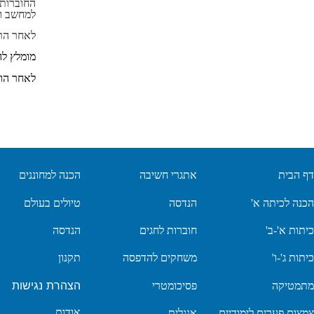
החוברות 
למחשב ו
לאחר הר
מומלץ ל
לאחר הור
דף הבית
אתגרי חשיבה
הכנה למחוננים
הכנה לכיתה א'
הנדסה
טיולים בעולם
כיתות א'-ב'
חוברות לחגים
הנדסה
כיתות ג'-ו'
משחקים להדפסה
תקנון
הצהרת נגישות
מתמטיקה
פסיכומטרי
אודות
צמצום פערים לימודיים
אנגלית