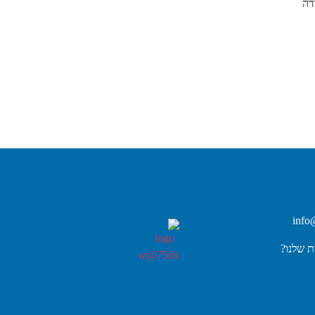
דה
info
 שלנו?