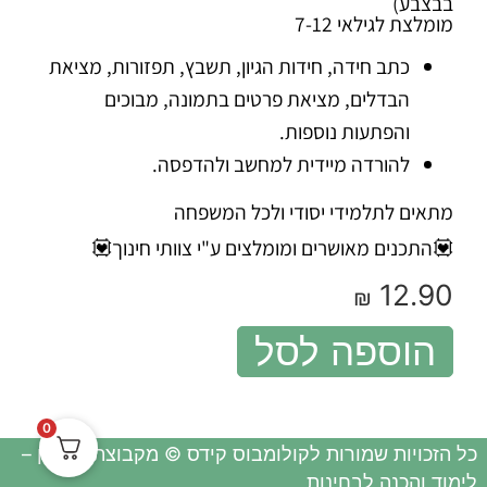
בבצבע)
מומלצת לגילאי 7-12
כתב חידה, חידות הגיון, תשבץ, תפזורות, מציאת
הבדלים, מציאת פרטים בתמונה, מבוכים
והפתעות נוספות.
להורדה מיידית למחשב ולהדפסה.
מתאים לתלמידי יסודי ולכל המשפחה
💟התכנים מאושרים ומומלצים ע"י צוותי חינוך💟
12.90
₪
הוספה לסל
0
כל הזכויות שמורות לקולומבוס קידס © מקבוצת מיחונן –
לימוד והכנה לבחינות