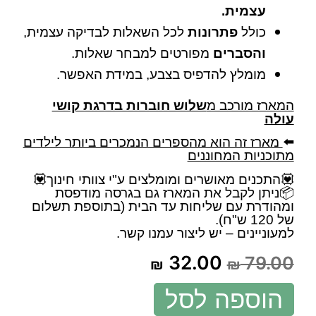
עצמית.
כולל
פתרונות
לכל השאלות לבדיקה עצמית,
והסברים
מפורטים למבחר שאלות.
מומלץ להדפיס בצבע, במידת האפשר.
המארז מורכב מ
שלוש חוברות בדרגת קושי
עולה
⬅️
מארז זה הוא מהספרים הנמכרים ביותר לילדים
מתוכניות המחוננים
💟התכנים מאושרים ומומלצים ע"י צוותי חינוך💟
📦ניתן לקבל את המארז גם בגרסה מודפסת
ומהודרת עם שליחות עד הבית (בתוספת תשלום
של 120 ש"ח).
למעוניינים – יש ליצור עמנו קשר.
32.00
79.00
₪
₪
הוספה לסל