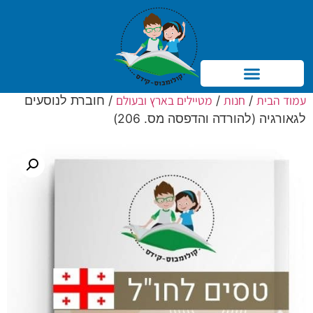
עמוד הבית
חנות
מטיילים בארץ ובעולם
/
/
/ חוברת לנוסעים
Products searc
לגאורגיה (להורדה והדפסה מס. 206)