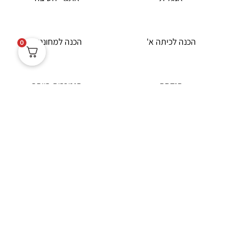
הכנה לכיתה א'
הכנה למחוננים
0
הנדסה
הנמכרות ביותר
חוברות לחגים
חוברות לימודיות - צמצום
הפער
חשבון והנדסה
יצירה
כיתות א'-ב'
כיתות ג'-ו'