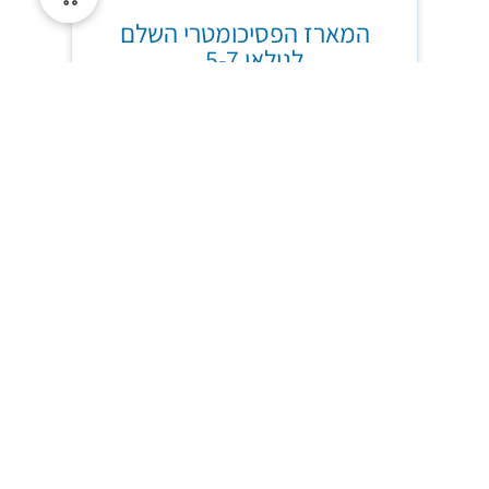
המארז הפסיכומטרי השלם
לגילאי 5-7...
מארז מלא בהנחה – 3 חוברות
פסיכומטרי לקטנטנים 5-7 להדפסה
מתאים לגילאי 5-7
35.00
₪
79.00
₪
עוד מידע
הוספה לסל