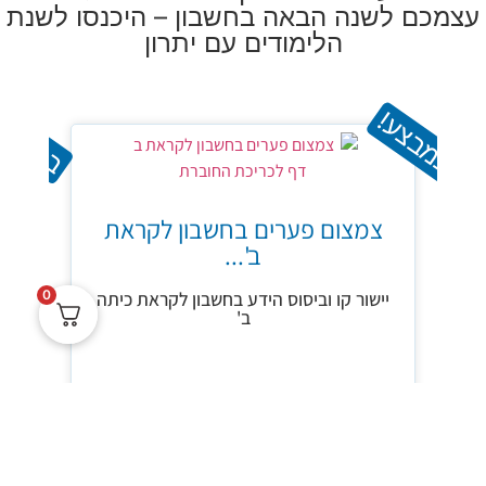
עצמכם לשנה הבאה בחשבון – היכנסו לשנת
הלימודים עם יתרון
במבצע!
במבצע
צ
צמצום פערים בחשבון לקראת
ב'...
0
יישור קו וביסוס הידע בחשבון לקראת כיתה
ב'
מתאים לעולים לכיתה ב' ולתלמידי ב'
34.90
₪
45.00
₪