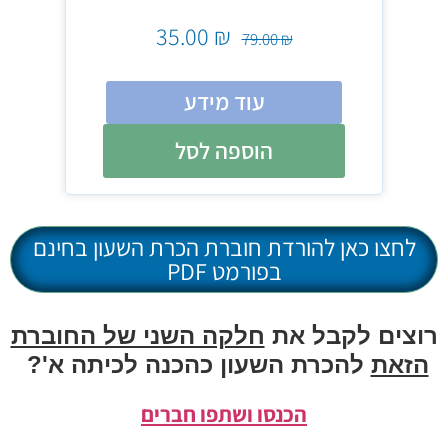
35.00
₪
₪
79.00
₪
עוד מידע
הוספה לסל
כאן להורדת חוברת הכרת השעון בחינם
בפורמט PDF
 לקבל את
חלקה השני של החוברת
להכרת השעון כהכנה לכיתה א'?
הכנסו ושתפו חברים